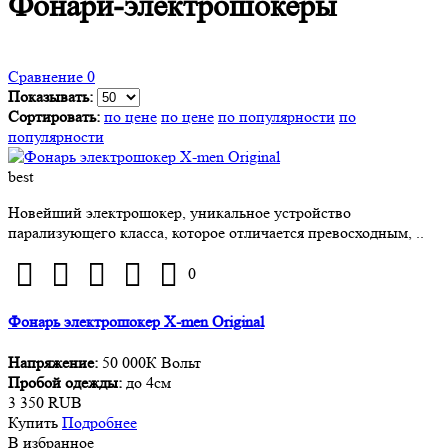
Фонари-электрошокеры
Сравнение
0
Показывать:
Сортировать:
по цене
по цене
по популярности
по
популярности
best
Новейший электрошокер, уникальное устройство
парализующего класса, которое отличается превосходным, ..
0
Фонарь электрошокер X-men Original
Напряжение:
50 000К Вольт
Пробой одежды:
до 4см
3 350 RUB
Купить
Подробнее
В избранное