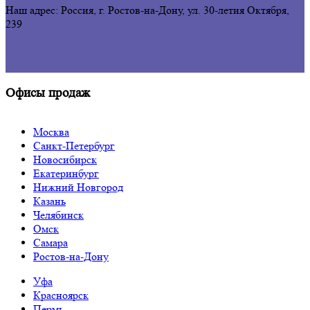
Наш адрес: Россия, г. Ростов-на-Дону,
ул. 30-летия Октября,
239
Офисы продаж
Москва
Санкт-Петербург
Новосибирск
Екатеринбург
Нижний Новгород
Казань
Челябинск
Омск
Самара
Ростов-на-Дону
Уфа
Красноярск
Пермь