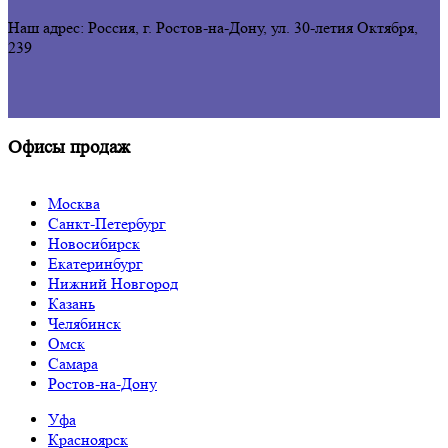
Наш адрес: Россия, г. Ростов-на-Дону,
ул. 30-летия Октября,
239
Офисы продаж
Москва
Санкт-Петербург
Новосибирск
Екатеринбург
Нижний Новгород
Казань
Челябинск
Омск
Самара
Ростов-на-Дону
Уфа
Красноярск