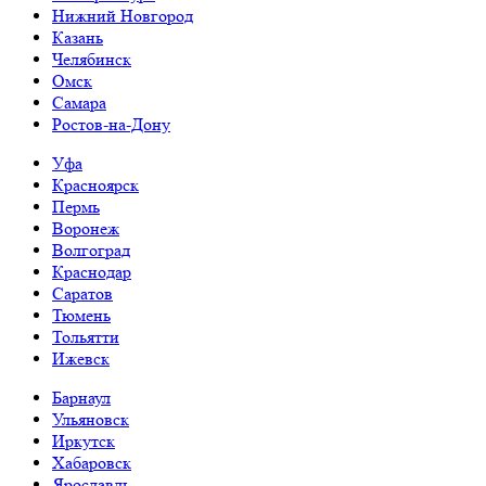
Нижний Новгород
Казань
Челябинск
Омск
Самара
Ростов-на-Дону
Уфа
Красноярск
Пермь
Воронеж
Волгоград
Краснодар
Саратов
Тюмень
Тольятти
Ижевск
Барнаул
Ульяновск
Иркутск
Хабаровск
Ярославль