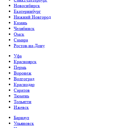
Новосибирск
Екатеринбург
Нижний Новгород
Казань
Челябинск
Омск
Самара
Ростов-на-Дону
Уфа
Красноярск
Пермь
Воронеж
Волгоград
Краснодар
Саратов
Тюмень
Тольятти
Ижевск
Барнаул
Ульяновск