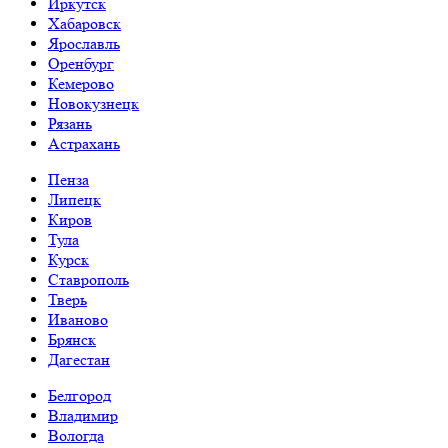
Иркутск
Хабаровск
Ярославль
Оренбург
Кемерово
Новокузнецк
Рязань
Астрахань
Пенза
Липецк
Киров
Тула
Курск
Ставрополь
Тверь
Иваново
Брянск
Дагестан
Белгород
Владимир
Вологда