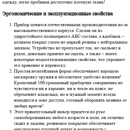
одежду, легко пробивая достаточно плотную ткань!
Эргономические и эксплуатационные свойства
Прибор ценится отечественными производителями из-за
высококачественного корпуса. Сделан он из
ударостойкого полимерного АБС-состава, а вдобавок –
целиком покрыт слоем не маркой резины с нейтральным
запахом. Устройство не пропускает ток, не скользит в
руках, довольно приятно на ощупь, а также – имеет
некоторые водоотталкивающие свойства, что упрощает
его хранение и переноску.
Простая незатейливая форма обеспечивает хорошую
маскировку оружия и абсолютное удобство ношения!
Крохотный 100-граммовый приборчик совершенно не
чувствуется ни в кармане, ни в чехле на поясе, не
обременяет владельца, но в нужный момент всегда
находится в зоне доступа, готовый оборонять хозяина от
любых врагов!
Этот прямоугольный шокер придется по руке
самооборонщикам любого возраста и пола, он отлично
сидит в ладони, резиновое покрытие обеспечивает
максимально плотный захват и возможность с