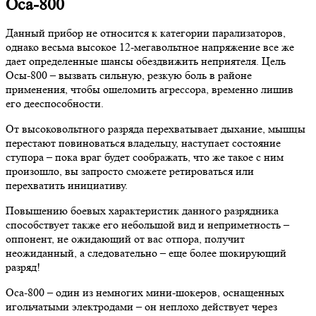
Оса-800
Данный прибор не относится к категории парализаторов,
однако весьма высокое 12-мегавольтное напряжение все же
дает определенные шансы обездвижить неприятеля. Цель
Осы-800 – вызвать сильную, резкую боль в районе
применения, чтобы ошеломить агрессора, временно лишив
его дееспособности.
От высоковольтного разряда перехватывает дыхание, мышцы
перестают повиноваться владельцу, наступает состояние
ступора – пока враг будет соображать, что же такое с ним
произошло, вы запросто сможете ретироваться или
перехватить инициативу.
Повышению боевых характеристик данного разрядника
способствует также его небольшой вид и неприметность –
оппонент, не ожидающий от вас отпора, получит
неожиданный, а следовательно – еще более шокирующий
разряд!
Оса-800 – один из немногих мини-шокеров, оснащенных
игольчатыми электродами – он неплохо действует через