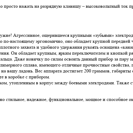
о просто нажать на разрядную клавишу – высоковольтный ток пр
е оружие! Агрессивное, ощерившееся крупными «зубьями» электр
о по-настоящему эргономично, оно обладает крупной передней ч
плотного захвата и удобного удержания рукоять оснащена «кана
ния. Он обладает крупным, ярким переключателем и кнопкой раз
льца. Даже новичку по силам освоить данный прибор за пару мин
имерного сплава, имеющего отличные прочностные свойства, при
на вашу ладонь. Вес аппарата достигает 200 граммов, габариты
е в коробке с прибором.
м, утопленным в корпус между боевыми электродами. Также сто
нно стильное, надежное, функциональное, мощное и способное о