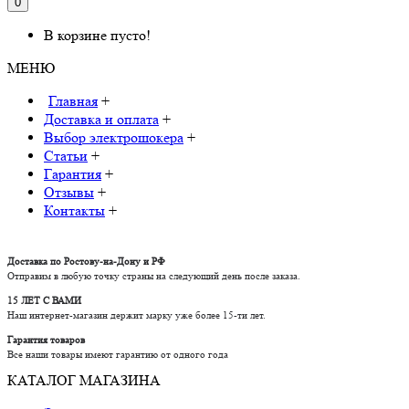
0
В корзине пусто!
МЕНЮ
Главная
+
Доставка и оплата
+
Выбор электрошокера
+
Статьи
+
Гарантия
+
Отзывы
+
Контакты
+
Доставка по Ростову-на-Дону и РФ
Отправим в любую точку страны на следующий день после заказа.
15 ЛЕТ С ВАМИ
Наш интернет-магазин держит марку уже более 15-ти лет.
Гарантия товаров
Все наши товары имеют гарантию от одного года
КАТАЛОГ МАГАЗИНА