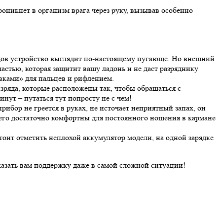
оникнет в организм врага через руку, вызывав особенно
одов устройство выглядит по-настоящему пугающе. Но внешний
астью, которая защитит вашу ладонь и не даст разряднику
вками» для пальцев и рифлением.
ряда, которые расположены так, чтобы обращаться с
ут – путаться тут попросту не с чем!
бор не греется в руках, не источает неприятный запах, он
 его достаточно комфортны для постоянного ношения в кармане
ит отметить неплохой аккумулятор модели, на одной зарядке
казать вам поддержку даже в самой сложной ситуации!