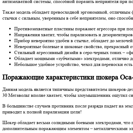
антизахватной системы, способной поразить неприятеля при п
Также модель обладает превосходной эргономикой, отличным 
стычки с сильным, уверенным в себе неприятелем, оно спосо
Противозахватные пластины поражают агрессора при по
Напряжения хватит, чтобы парализовать и дезориентирова
Прибор невероятно удобен в стычке, обладает до мелоче
Невероятные болевые и шоковые свойства, прекрасный 
Стильный агрессивный дизайн в серо-черных тонах – «ф
Обладает мощными «зубчатыми» электродами, отлично де
Небольшое удобное устройство, чехол для переноски есть
Поражающие характеристики шокера Оса
Данная модель является типичным представителем шокеров-де
30 Мегавольт вполне хватает, чтобы злоумышленник ощутил с
В большинстве случаев противник после разряда падает на зем
приводит к полной парализации цели!
Шокер обладает весьма солидными боевыми электродами, что 
дополнительным поражающим элементом – металлическими эл