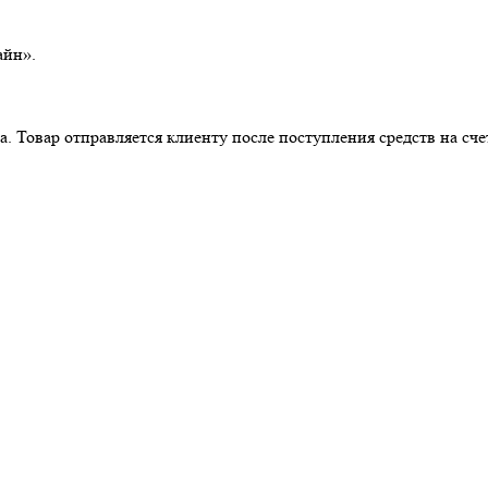
айн».
. Товар отправляется клиенту после поступления средств на сче