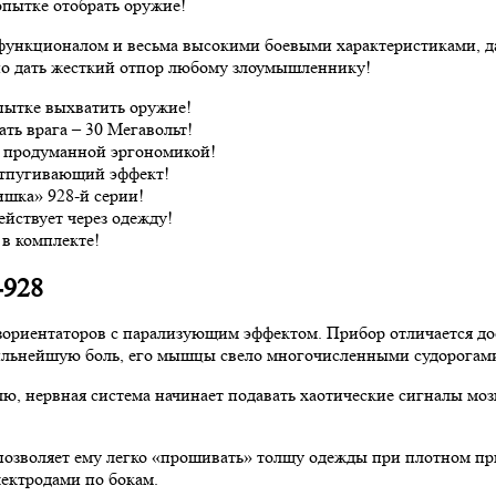
опытке отобрать оружие!
функционалом и весьма высокими боевыми характеристиками, д
бно дать жесткий отпор любому злоумышленнику!
пытке выхватить оружие!
ть врага – 30 Мегавольт!
й продуманной эргономикой!
отпугивающий эффект!
ишка» 928-й серии!
йствует через одежду!
 в комплекте!
-928
зориентаторов с парализующим эффектом. Прибор отличается д
ильнейшую боль, его мышцы свело многочисленными судорогами
лю, нервная система начинает подавать хаотические сигналы моз
позволяет ему легко «прошивать» толщу одежды при плотном пр
ектродами по бокам.