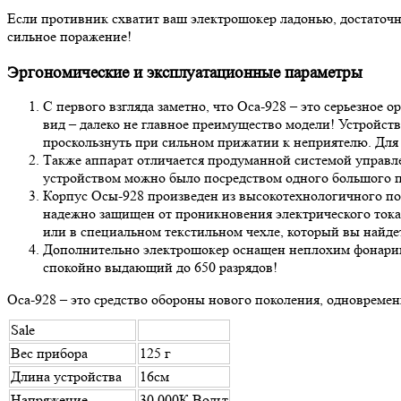
Если противник схватит ваш электрошокер ладонью, достаточн
сильное поражение!
Эргономические и эксплуатационные параметры
С первого взгляда заметно, что Оса-928 – это серьезно
вид – далеко не главное преимущество модели! Устройств
проскользнуть при сильном прижатии к неприятелю. Для 
Также аппарат отличается продуманной системой управле
устройством можно было посредством одного большого па
Корпус Осы-928 произведен из высокотехнологичного пол
надежно защищен от проникновения электрического тока 
или в специальном текстильном чехле, который вы найдет
Дополнительно электрошокер оснащен неплохим фонарико
спокойно выдающий до 650 разрядов!
Оса-928 – это средство обороны нового поколения, одновреме
Sale
Вес прибора
125 г
Длина устройства
16см
Напряжение
30 000К Вольт