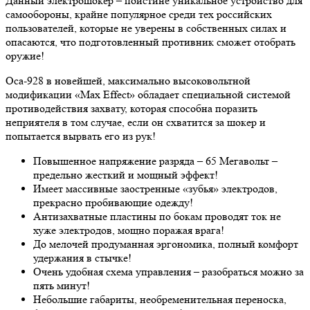
Данный электрошокер – поистине уникальное устройство для
самообороны, крайне популярное среди тех российских
пользователей, которые не уверены в собственных силах и
опасаются, что подготовленный противник сможет отобрать
оружие!
Оса-928 в новейшей, максимально высоковольтной
модификации «Max Effect» обладает специальной системой
противодействия захвату, которая способна поразить
неприятеля в том случае, если он схватится за шокер и
попытается вырвать его из рук!
Повышенное напряжение разряда – 65 Мегавольт –
предельно жесткий и мощный эффект!
Имеет массивные заостренные «зубья» электродов,
прекрасно пробивающие одежду!
Антизахватные пластины по бокам проводят ток не
хуже электродов, мощно поражая врага!
До мелочей продуманная эргономика, полный комфорт
удержания в стычке!
Очень удобная схема управления – разобраться можно за
пять минут!
Небольшие габариты, необременительная переноска,