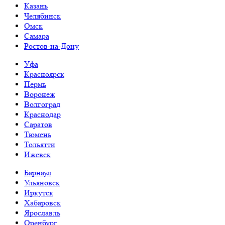
Казань
Челябинск
Омск
Самара
Ростов-на-Дону
Уфа
Красноярск
Пермь
Воронеж
Волгоград
Краснодар
Саратов
Тюмень
Тольятти
Ижевск
Барнаул
Ульяновск
Иркутск
Хабаровск
Ярославль
Оренбург